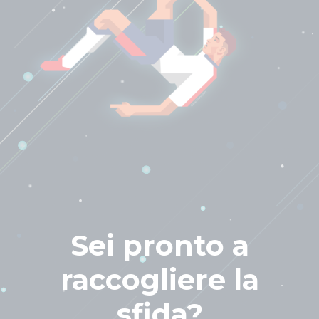
Sei pronto a
raccogliere la
sfida?