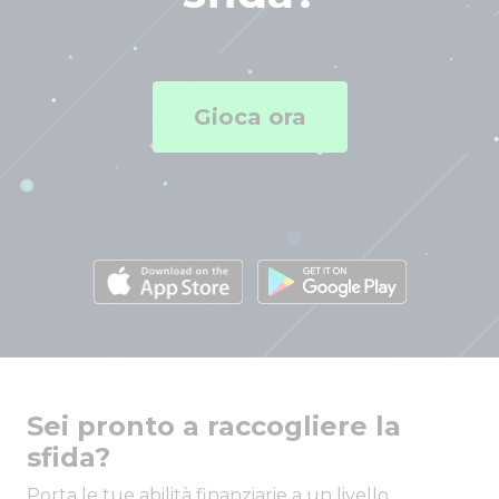
Gioca ora
Sei pronto a raccogliere la
sfida?
Porta le tue abilità finanziarie a un livello