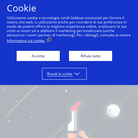
Cookie
Italiano
Utilizziamo cookie e tecnologie simili laddove essenziali per fornire il
nostro sito web. Li utilizziamo anche per ricordare le tue preferenze in
modo da poterti offrire la migliore esperienza online, analizzare le tue
visite ai nostri siti e abilitare il marketing personalizzato (anche
attraverso i nostri partner di marketing). Per i dettagli, consulta la nostra
Informativa sui cookie.
Accetta
Rifiuta tutto
Rivedi le scelte